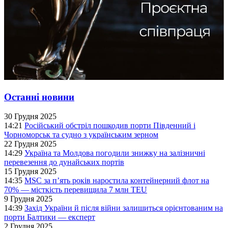
Останні новини
30 Грудня 2025
14:21
Російський обстріл пошкодив порти Південний і
Чорноморськ та судно з українським зерном
22 Грудня 2025
14:29
Україна та Молдова погодили знижку на залізничні
перевезення до дунайських портів
15 Грудня 2025
14:35
MSC за п’ять років наростила контейнерний флот на
70% — місткість перевищила 7 млн TEU
9 Грудня 2025
14:39
Захід України й після війни залишиться орієнтованим на
порти Балтики — експерт
2 Грудня 2025