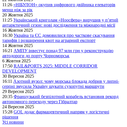
11:26
«НІБУЛОН» окупив цифрового двійника елеваторів
менш ніж за рік
20 Жовтня 2025
11:25
Український криголам «Ноосфера» вирушив у п’ятий
антарктичний сезон: нові дослідження та міжнародні місії
16 Жовтня 2025
16:30
Україна та ЄС домовилися про часткове скасування
тарифів і розширення квот на аграрний експорт
14 Жовтня 2025
16:21
АМПУ інвестує понад 97 млн грн у реконструкцію
автодороги до порту Чорноморськ
6 Жовтня 2025
17:50
RAIL&PORTS 2025: MIDDLE CORRIDOR
DEVELOPMENT
30 Вересня 2025
16:11
Азотний вузол: чому морська блокада добрив у липні-
серпні змусила Україну шукати сухопутні маршрути
29 Вересня 2025
20:35
Французький безпілотний корабель встановив рекорд
автономного переходу через Гібралтар
24 Вересня 2025
15:28
GOL додає фармацевтичний напрям у логістичні
рішення
Усі новини