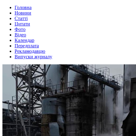
Головна
Новини
Статті
Цитати
Фото
Відео
Календар
Передплата
Рекламодавцю
Випуски журналу