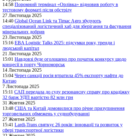
14:58
Поромний термінал «Орлівка» відновив роботу в
тестовому форматі після обстрілу
27 Листопада 2025
14:40
Global Ocean Link та Timac Agro збудують
спеціалізований логістичний хаб для зберігання та фасування
мінеральних добрив
23 Листопада 2025
15:16
EBA Logistic Talks 2025: підсумки року, тренди і
людський капітал
21 Листопада 2025
15:01
Навдовзі буде оголошено про початок конкурсу щодо
концесії в порту Чорноморськ
14 Листопада 2025
15:04
Через санкції росія втратила 45% експорту нафти до
Китаю
7 Листопада 2025
15:11
САП передала до суду резонансну справу про крадіжку
32 барж УДП вартістю 82 млн грн
31 Жовтня 2025
13:48
США та Китай домовилися про річне призупинення
торговельних обмежень у суднобудуванні
27 Жовтня 2025
15:41
Lardi-Trans святкує 26 років: інновації та розвиток у
сфері транспортної логістики
22 Жовтня 2025