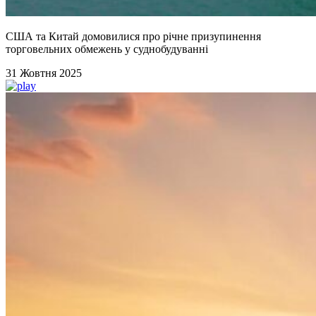
США та Китай домовилися про річне призупинення
торговельних обмежень у суднобудуванні
31 Жовтня 2025