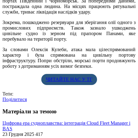
портах Південний і Чорноморськ. За попередніми даними,
постраждала одна людина. На місцях працюють рятувальні
служби, триває ліквідація наслідків удару.
Зокрема, пошкоджено резервуари для зберігання олії одного з
промислових підприємств. Також зазнало ушкоджень
цивільне судно із зерном під прапором Панами, яке
перебувало на території порту.
За словами Олексія Кулеби, атака мала цілеспрямований
характер і була спрямована на цивільну портову
інфраструктуру. Попри обстріли, морські порти продовжують
роботу з дотриманням усіх вимог безпеки.
ЧИТАЙТЕ НАС У ТГ
Теґи:
Поділитися
Матеріали за темою
Цифрова ера судноплавства: інтеграція Cloud Fleet Manager і
BAS
23 Грудня 2025
417