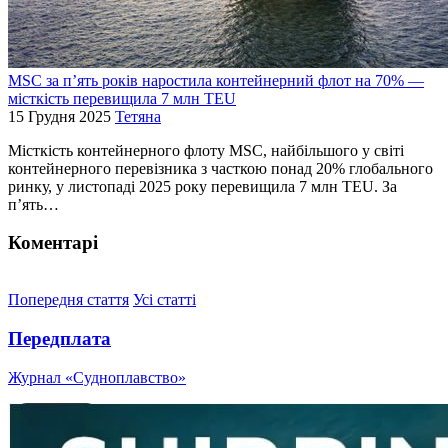
MSC за п’ять років наростила контейнерний флот на 70% —
місткість перевищила 7 млн TEU
15 Грудня 2025
Тетяна
Місткість контейнерного флоту MSC, найбільшого у світі
контейнерного перевізника з часткою понад 20% глобального
ринку, у листопаді 2025 року перевищила 7 млн TEU. За
п’ять…
Коментарі
Попередня стаття
Усі статті
Передплата
Журнал «Судноплавство»