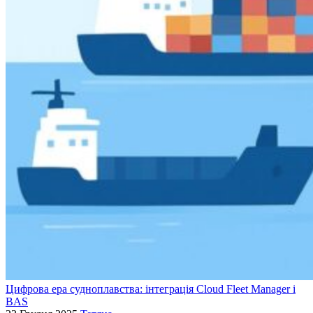
Цифрова ера судноплавства: інтеграція Cloud Fleet Manager і
BAS