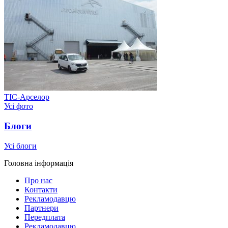
ТІС-Арселор
Усі фото
Блоги
Усі блоги
Головна інформація
Про нас
Контакти
Рекламодавцю
Партнери
Передплата
Рекламодавцю