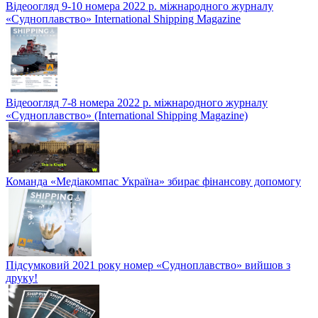
Відеоогляд 9-10 номера 2022 р. міжнародного журналу
«Судноплавство» International Shipping Magazine
Відеоогляд 7-8 номера 2022 р. міжнародного журналу
«Судноплавство» (International Shipping Magazine)
Команда «Медіакомпас Україна» збирає фінансову допомогу
Підсумковий 2021 року номер «Судноплавство» вийшов з
друку!