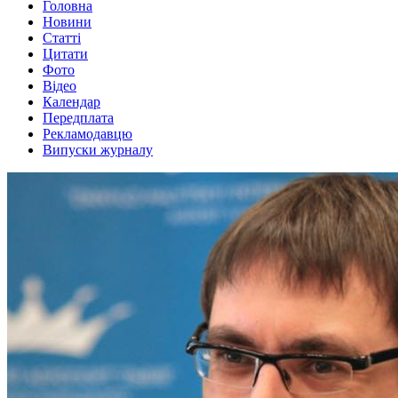
Головна
Новини
Статті
Цитати
Фото
Відео
Календар
Передплата
Рекламодавцю
Випуски журналу