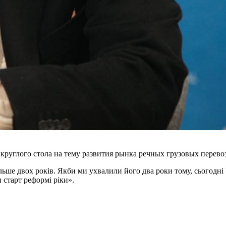
руглого стола на тему развития рынка речных грузовых перево
льше двох років. Якби ми ухвалили його два роки тому, сьогодні
 старт реформі ріки».