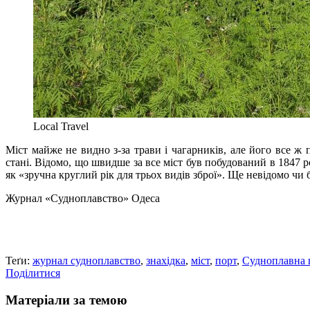
Local Travel
Міст майже не видно з-за трави і чагарників, але його все ж
стані. Відомо, що швидше за все міст був побудований в 1847 
як «зручна круглий рік для трьох видів зброї». Ще невідомо чи
Журнал «Судноплавство» Одеса
Теґи:
журнал судноплавство
,
знахiдка
,
мiст
,
порт
,
Судноплавна 
Поділитися
Матеріали за темою