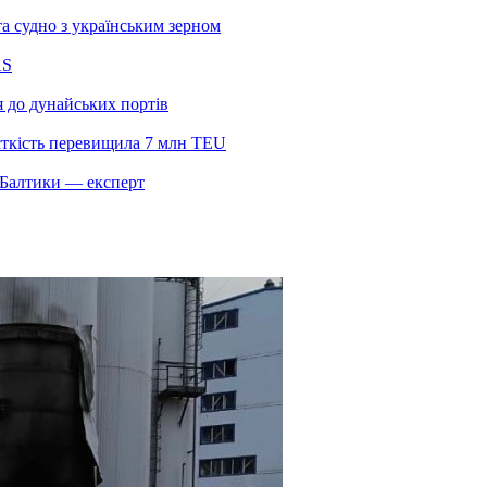
а судно з українським зерном
AS
я до дунайських портів
сткість перевищила 7 млн TEU
и Балтики — експерт