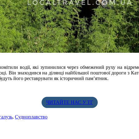
 помітили водії, які зупинилися через обмежений руху на відр
році. Він знаходився на ділянці найбільшої поштової дороги з Ка
 будуть його реставрувати як історичний пам’ятник.
ЧИТАЙТЕ НАС У ТГ
галузь
,
Судноплавство