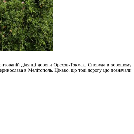
емонтованій ділянці дороги Орєхов-Токмак. Споруда в хорошому
теринослава в Мелітополь. Цікаво, що тоді дорогу цю позначали