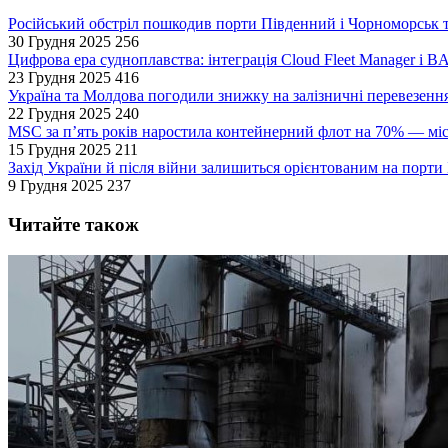
Російський обстріл пошкодив порти Південний і Чорноморськ т
30 Грудня 2025
256
Цифрова ера судноплавства: інтеграція Cloud Fleet Manager і B
23 Грудня 2025
416
Україна та Молдова погодили знижку на залізничні перевезенн
22 Грудня 2025
240
MSC за п’ять років наростила контейнерний флот на 70% — мі
15 Грудня 2025
211
Захід України й після війни залишиться орієнтованим на порт
9 Грудня 2025
237
Читайте також