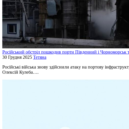
Російський обстріл пошкодив порти Південний і Чорноморськ т
30 Грудня 2025
Тетяна
Російські війська знову здійснили атаку на портову інфраструк
Олексій Кулеба….