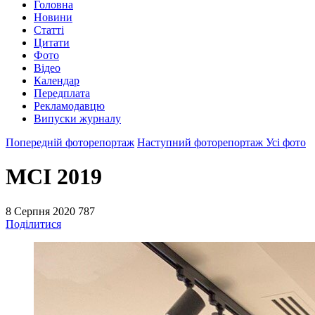
Головна
Новини
Статті
Цитати
Фото
Відео
Календар
Передплата
Рекламодавцю
Випуски журналу
Попередній фоторепортаж
Наступний фоторепортаж
Усі фото
MCI 2019
8 Серпня 2020
787
Поділитися