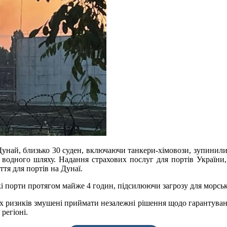
унай, близько 30 суден, включаючи танкери-хімовози, зупинилися 
 водного шляху. Надання страхових послуг для портів України
тя для портів на Дунаї.
кі порти протягом майже 4 годин, підсилюючи загрозу для морськ
х ризиків змушені приймати незалежні рішення щодо гарантуван
регіоні.