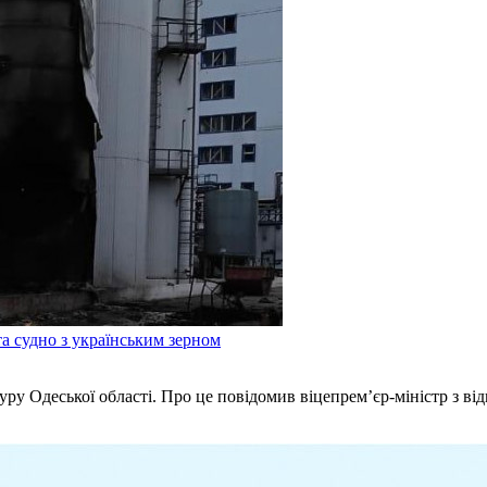
а судно з українським зерном
туру Одеської області. Про це повідомив віцепрем’єр-міністр з в