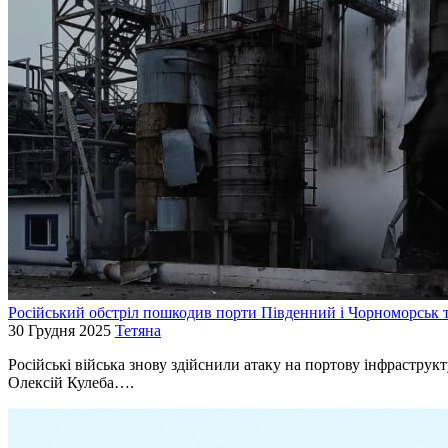
Російський обстріл пошкодив порти Південний і Чорноморськ т
30 Грудня 2025
Тетяна
Російські війська знову здійснили атаку на портову інфраструк
Олексій Кулеба….