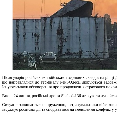
Після ударів російськими військами зернових складів на річці Д
що направлялися до терміналу Рені-Одеса, якіруються вздовж
Існують також обговорення про продовження страхового покрит
Вночі 24 липня, російські дрони Shahed-136 атакували дунайсь
Ситуація залишається напруженою, і страхувальники військови
засуджує російські дії та сподівається на зменшення конфлікту у 