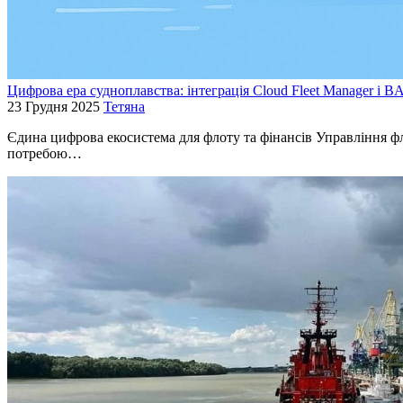
Цифрова ера судноплавства: інтеграція Cloud Fleet Manager і B
23 Грудня 2025
Тетяна
Єдина цифрова екосистема для флоту та фінансів Управління ф
потребою…