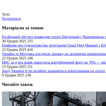
Теґи:
Поділитися
Матеріали за темою
Російський обстріл пошкодив порти Південний і Чорноморськ т
30 Грудня 2025
255
Цифрова ера судноплавства: інтеграція Cloud Fleet Manager і B
23 Грудня 2025
416
Україна та Молдова погодили знижку на залізничні перевезенн
22 Грудня 2025
240
MSC за п’ять років наростила контейнерний флот на 70% — мі
15 Грудня 2025
211
Захід України й після війни залишиться орієнтованим на порт
9 Грудня 2025
236
Читайте також