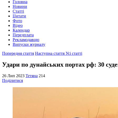
Головна
Новини
Статті
Цитати
Фото
Відео
Календар
Передплата
Рекламодавцю
Випуски журналу
Попередня стаття
Наступна стаття
Усі статті
Удари по дунайських портах рф: 30 суде
26 Лип 2023
Тетяна
214
Поділитися