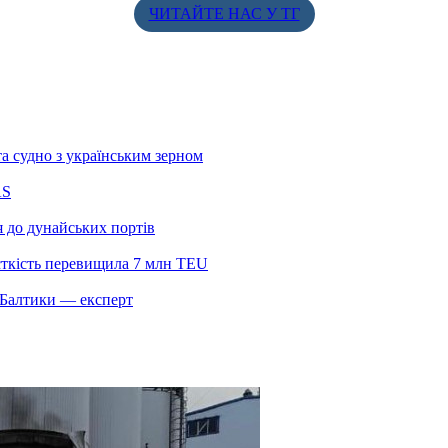
ЧИТАЙТЕ НАС У ТГ
а судно з українським зерном
AS
я до дунайських портів
сткість перевищила 7 млн TEU
и Балтики — експерт