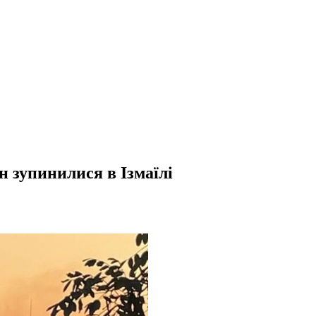
н зупинилися в Ізмаїлі