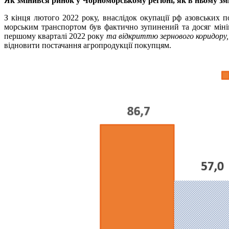
Як змінився ринок у Чорноморському регіоні, як в ньому з
З кінця лютого 2022 року, внаслідок окупації рф азовських 
морським транспортом був фактично зупинений та досяг мінім
першому кварталі 2022 року
та відкриттю зернового коридору,
відновити постачання агропродукції покупцям.