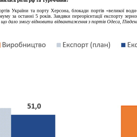
мінилась роль рф та Туреччини?
портів України та порту Херсона, блокади портів «великої води
уму за останні 5 років. Завдяки переорієнтації експорту зерно
 що дало змогу відновити відвантаження з портів Одеса, Півде