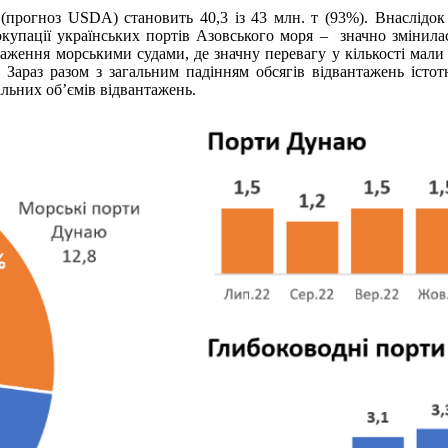
(прогноз USDA) становить 40,3 із 43 млн. т (93%). Внаслідо
купації українських портів Азовського моря – значно змінила
аження морськими судами, де значну перевагу у кількості мали
 Зараз разом з загальним падінням обсягів відвантажень істо
льних об’ємів відвантажень.