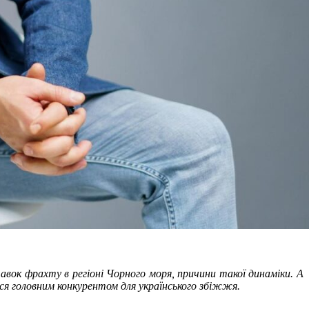
авок фрахту в регіоні Чорного моря, причини такої динаміки. А
я головним конкурентом для українського збіжжя.