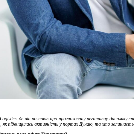
gistics, де він розповів про прогнозовану негативну динаміку ст
 як підвищилась активність у портах Дунаю, та хто залишаєтьс