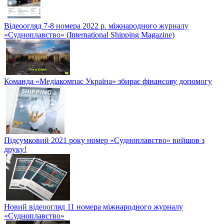
Відеоогляд 7-8 номера 2022 р. міжнародного журналу
«Судноплавство» (International Shipping Magazine)
Команда «Медіакомпас Україна» збирає фінансову допомогу
Підсумковий 2021 року номер «Судноплавство» вийшов з
друку!
Новий відеоогляд 11 номера міжнародного журналу
«Судноплавство»