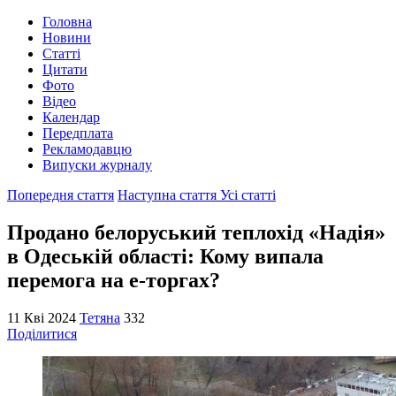
Головна
Новини
Статті
Цитати
Фото
Відео
Календар
Передплата
Рекламодавцю
Випуски журналу
Попередня стаття
Наступна стаття
Усі статті
Продано белоруський теплохід «Надія»
в Одеській області: Кому випала
перемога на е-торгах?
11 Кві 2024
Тетяна
332
Поділитися