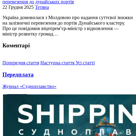
перевезення до дунайських портів
22 Грудня 2025
Тетяна
Україна домовилася з Молдовою про надання суттєвої знижки
на залізничні перевезення до портів Дунайського кластеру.
Про це повідомив віцепрем’єр-міністр з відновлення —
міністр розвитку громад…
Коментарі
Попередня стаття
Наступна стаття
Усі статті
Передплата
Журнал «Судноплавство»