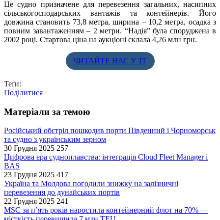
Це судно призначене для перевезення загальних, насипних
сільськогосподарських вантажів та контейнерів. Його
довжина становить 73,8 метра, ширина – 10,2 метра, осадка з
повним завантаженням – 2 метри. “Надія” була споруджена в
2002 році. Стартова ціна на аукціоні склала 4,26 млн грн.
ЧИТАЙТЕ НАС У ТГ
Теґи:
Поділитися
Матеріали за темою
Російський обстріл пошкодив порти Південний і Чорноморськ
та судно з українським зерном
30 Грудня 2025
257
Цифрова ера судноплавства: інтеграція Cloud Fleet Manager і
BAS
23 Грудня 2025
417
Україна та Молдова погодили знижку на залізничні
перевезення до дунайських портів
22 Грудня 2025
241
MSC за п’ять років наростила контейнерний флот на 70% —
місткість перевищила 7 млн TEU