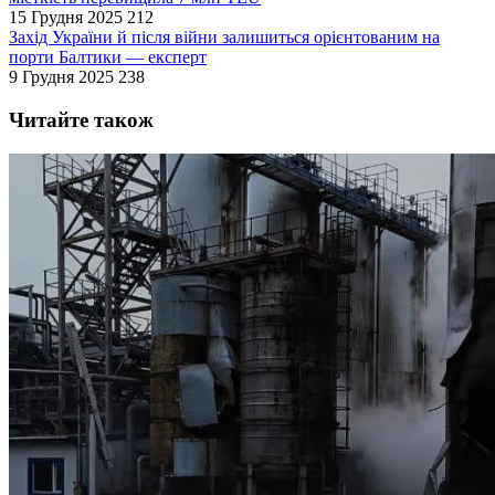
15 Грудня 2025
212
Захід України й після війни залишиться орієнтованим на
порти Балтики — експерт
9 Грудня 2025
238
Читайте також