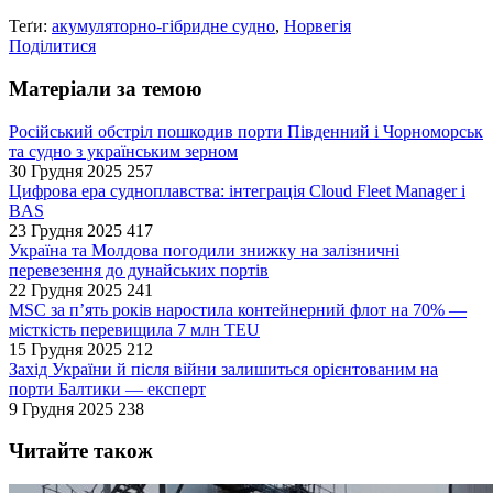
Теґи:
акумуляторно-гібридне судно
,
Норвегія
Поділитися
Матеріали за темою
Російський обстріл пошкодив порти Південний і Чорноморськ
та судно з українським зерном
30 Грудня 2025
257
Цифрова ера судноплавства: інтеграція Cloud Fleet Manager і
BAS
23 Грудня 2025
417
Україна та Молдова погодили знижку на залізничні
перевезення до дунайських портів
22 Грудня 2025
241
MSC за п’ять років наростила контейнерний флот на 70% —
місткість перевищила 7 млн TEU
15 Грудня 2025
212
Захід України й після війни залишиться орієнтованим на
порти Балтики — експерт
9 Грудня 2025
238
Читайте також