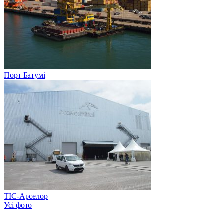
Порт Батумі
ТІС-Арселор
Усі фото