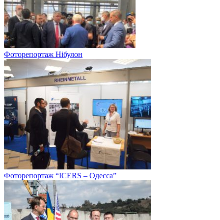
Фоторепортаж Нібулон
Фоторепортаж “ICERS – Одесса”