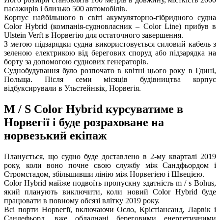
пасажирів і близько 500 автомобілів.
Корпус найбільшого в світі акумуляторно-гібридного судна
Color Hybrid (компанія-судновласник – Color Line) прибув в
Ulstein Verft в Норвегію для остаточного завершення.
З метою підзарядки судна використовується силовий кабель з
зеленою електрикою від берегових споруд або підзарядка на
борту за допомогою суднових генераторів.
Суднобудування було розпочато в квітні цього року в Гдині,
Польща. Після семи місяців будівництва корпус
відбуксирували в Ульстейнвік, Норвегія.
M / S Color Hybrid курсуватиме в
Норвегії і буде розраховане на
норвезький екіпаж
Планується, що судно буде доставлено в 2-му кварталі 2019
року, коли воно почне свою службу між Сандфьордом і
Стромстадом, збільшивши лінію між Норвегією і Швецією.
Color Hybrid майже подвоїть пропускну здатність m / s Bohus,
який планують виключити, коли новий Color Hybrid буде
працювати в повному обсязі влітку 2019 року.
Всі порти Норвегії, включаючи Осло, Крістіансанд, Ларвік і
Сандефьорд, вже обладнані береговими енергетичними