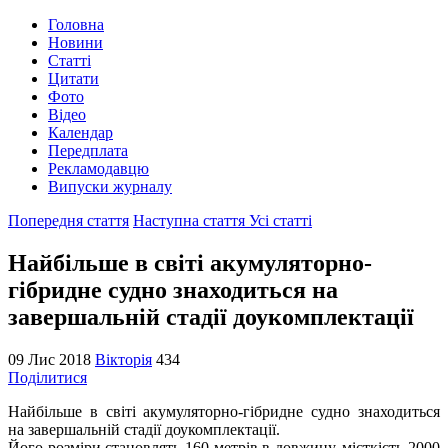
Головна
Новини
Статті
Цитати
Фото
Відео
Календар
Передплата
Рекламодавцю
Випуски журналу
Попередня стаття
Наступна стаття
Усі статті
Найбільше в світі акумуляторно-
гібридне судно знаходиться на
завершальній стадії доукомплектації
09 Лис 2018
Вікторія
434
Поділитися
Найбільше в світі акумуляторно-гібридне судно знаходиться
на завершальній стадії доукомплектації.
Його розміри становлять 160 метрів в довжину, місткість 2000