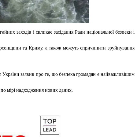
айних заходів і скликає засідання Ради національної безпеки і
Херсонщини та Криму, а також можуть спричинити зруйнування
нт України заявив про те, що безпека громадян є найважливішим
 по мірі надходження нових даних.