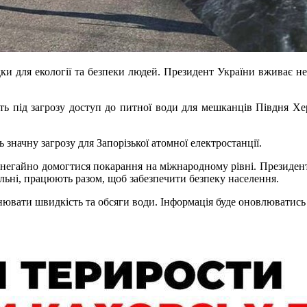
ки для екології та безпеки людей. Президент України вживає нег
ть під загрозу доступ до питної води для мешканців Півдня 
начну загрозу для Запорізької атомної електростанції.
но негайно домогтися покарання на міжнародному рівні. Президе
нальні, працюють разом, щоб забезпечити безпеку населення.
ювати швидкість та обсяги води. Інформація буде оновлюватись