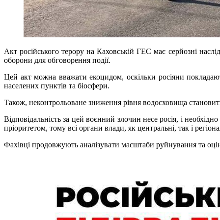
Акт російського терору на Каховській ГЕС має серйозні наслід
оборони для обговорення події.
Цей акт можна вважати екоцидом, оскільки росіяни покладаю
населених пунктів та біосфери.
Також, неконтрольоване зниження рівня водосховища становить з
Відповідальність за цей воєнний злочин несе росія, і необхід
пріоритетом, тому всі органи влади, як центральні, так і регіо
Фахівці продовжують аналізувати масштаби руйнування та оцін