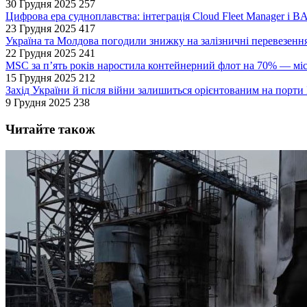
30 Грудня 2025
257
Цифрова ера судноплавства: інтеграція Cloud Fleet Manager і B
23 Грудня 2025
417
Україна та Молдова погодили знижку на залізничні перевезенн
22 Грудня 2025
241
MSC за п’ять років наростила контейнерний флот на 70% — мі
15 Грудня 2025
212
Захід України й після війни залишиться орієнтованим на порт
9 Грудня 2025
238
Читайте також