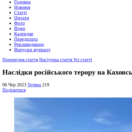
Головна
Новини
Статті
Цитати
Фото
Відео
Календар
Передплата
Рекламодавцю
Випуски журналу
Попередня стаття
Наступна стаття
Усі статті
Наслідки російського терору на Каховсь
06 Чер 2023
Тетяна
219
Поділитися