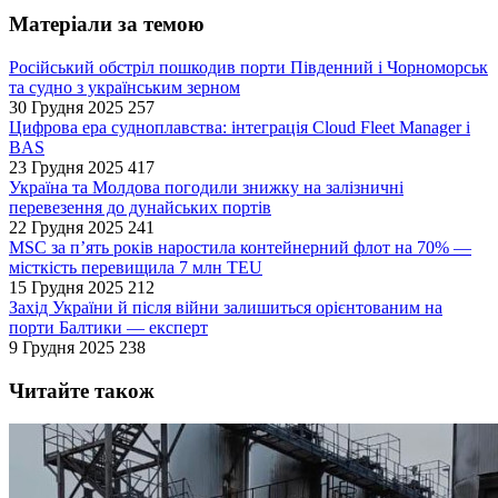
Матеріали за темою
Російський обстріл пошкодив порти Південний і Чорноморськ
та судно з українським зерном
30 Грудня 2025
257
Цифрова ера судноплавства: інтеграція Cloud Fleet Manager і
BAS
23 Грудня 2025
417
Україна та Молдова погодили знижку на залізничні
перевезення до дунайських портів
22 Грудня 2025
241
MSC за п’ять років наростила контейнерний флот на 70% —
місткість перевищила 7 млн TEU
15 Грудня 2025
212
Захід України й після війни залишиться орієнтованим на
порти Балтики — експерт
9 Грудня 2025
238
Читайте також