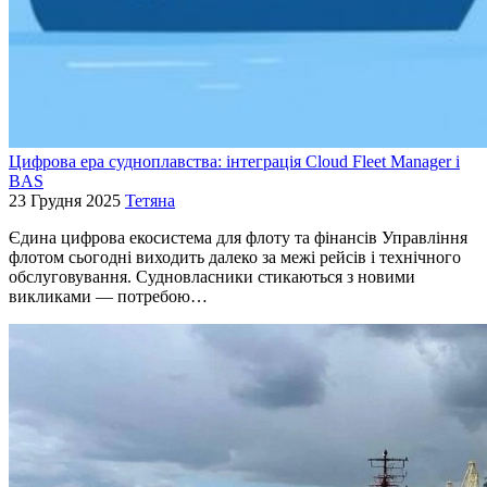
Цифрова ера судноплавства: інтеграція Cloud Fleet Manager і
BAS
23 Грудня 2025
Тетяна
Єдина цифрова екосистема для флоту та фінансів Управління
флотом сьогодні виходить далеко за межі рейсів і технічного
обслуговування. Судновласники стикаються з новими
викликами — потребою…