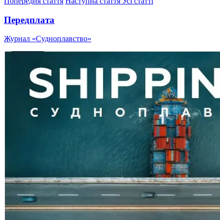
Попередня стаття
Наступна стаття
Усі статті
Передплата
Журнал «Судноплавство»