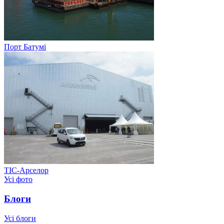
Порт Батумі
ТІС-Арселор
Усі фото
Блоги
Усі блоги