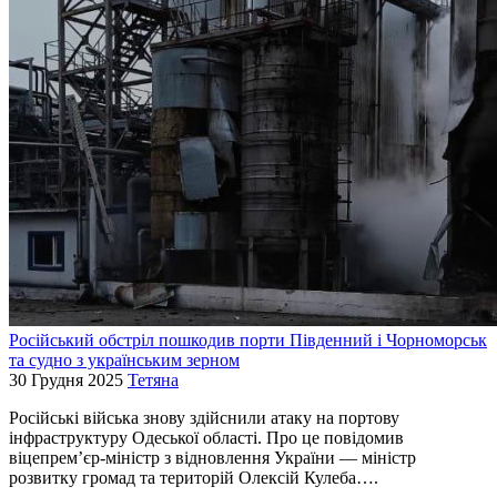
Російський обстріл пошкодив порти Південний і Чорноморськ
та судно з українським зерном
30 Грудня 2025
Тетяна
Російські війська знову здійснили атаку на портову
інфраструктуру Одеської області. Про це повідомив
віцепрем’єр-міністр з відновлення України — міністр
розвитку громад та територій Олексій Кулеба….