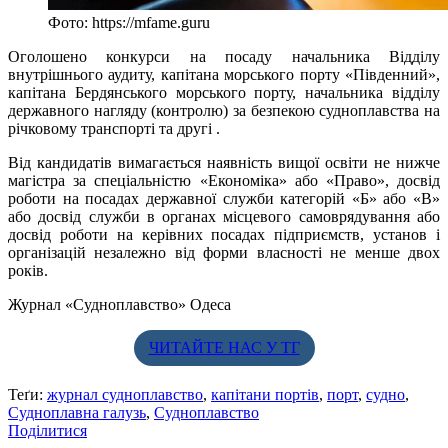
Фото: https://mfame.guru
Оголошено конкурси на посаду начальника Відділу
внутрішнього аудиту, капітана морського порту «Південний»,
капітана Бердянського морського порту, начальника відділу
державного нагляду (контролю) за безпекою судноплавства на
річковому транспорті та другі .
Від кандидатів вимагається наявність вищої освіти не нижче
магістра за спеціальністю «Економіка» або «Право», досвід
роботи на посадах державної служби категорій «Б» або «В»
або досвід служби в органах місцевого самоврядування або
досвід роботи на керівних посадах підприємств, установ і
організацій незалежно від форми власності не менше двох
років.
Журнал «Судноплавство» Одеса
ЧИТАЙТЕ НАС У ТГ
Теґи:
журнал судноплавство
,
капітани портів
,
порт
,
судно
,
Судноплавна галузь
,
Судноплавство
Поділитися