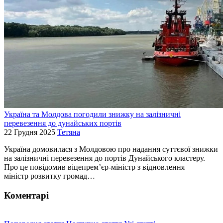
Україна та Молдова погодили знижку на залізничні
перевезення до дунайських портів
22 Грудня 2025
Тетяна
Україна домовилася з Молдовою про надання суттєвої знижки
на залізничні перевезення до портів Дунайського кластеру.
Про це повідомив віцепрем’єр-міністр з відновлення —
міністр розвитку громад…
Коментарі