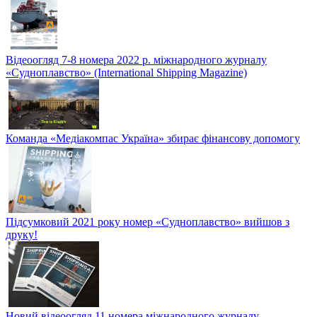
Відеоогляд 7-8 номера 2022 р. міжнародного журналу
«Судноплавство» (International Shipping Magazine)
Команда «Медіакомпас Україна» збирає фінансову допомогу
Підсумковий 2021 року номер «Судноплавство» вийшов з
друку!
Новий відеоогляд 11 номера міжнародного журналу