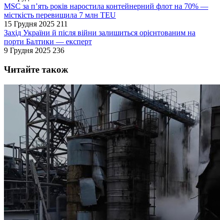
MSC за п’ять років наростила контейнерний флот на 70% —
місткість перевищила 7 млн TEU
15 Грудня 2025
211
Захід України й після війни залишиться орієнтованим на
порти Балтики — експерт
9 Грудня 2025
236
Читайте також