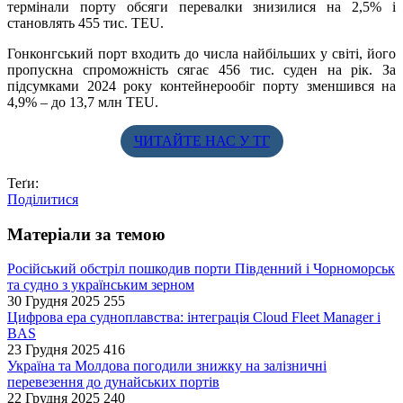
термінали порту обсяги перевалки знизилися на 2,5% і
становлять 455 тис. TEU.
Гонконгський порт входить до числа найбільших у світі, його
пропускна спроможність сягає 456 тис. суден на рік. За
підсумками 2024 року контейнерообіг порту зменшився на
4,9% – до 13,7 млн TEU.
ЧИТАЙТЕ НАС У ТГ
Теґи:
Поділитися
Матеріали за темою
Російський обстріл пошкодив порти Південний і Чорноморськ
та судно з українським зерном
30 Грудня 2025
255
Цифрова ера судноплавства: інтеграція Cloud Fleet Manager і
BAS
23 Грудня 2025
416
Україна та Молдова погодили знижку на залізничні
перевезення до дунайських портів
22 Грудня 2025
240