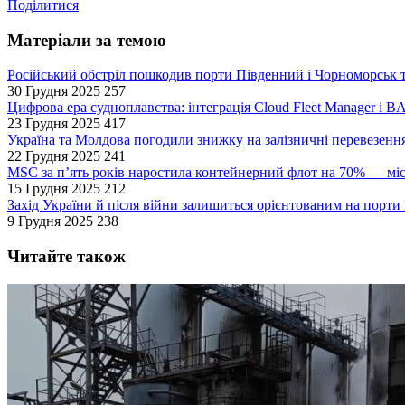
Поділитися
Матеріали за темою
Російський обстріл пошкодив порти Південний і Чорноморськ т
30 Грудня 2025
257
Цифрова ера судноплавства: інтеграція Cloud Fleet Manager і B
23 Грудня 2025
417
Україна та Молдова погодили знижку на залізничні перевезенн
22 Грудня 2025
241
MSC за п’ять років наростила контейнерний флот на 70% — мі
15 Грудня 2025
212
Захід України й після війни залишиться орієнтованим на порт
9 Грудня 2025
238
Читайте також