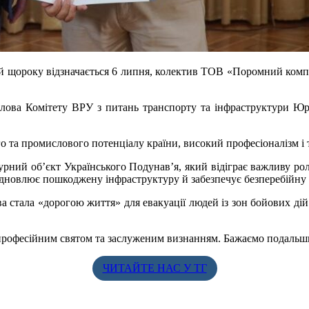
кий щороку відзначається 6 липня, колектив ТОВ «Поромний комп
ова Комітету ВРУ з питань транспорту та інфраструктури Юрі
о та промислового потенціалу країни, високий професіоналізм і 
 об’єкт Українського Подунав’я, який відіграє важливу роль у
відновлює пошкоджену інфраструктуру й забезпечує безперебійну
 стала «дорогою життя» для евакуації людей із зон бойових ді
офесійним святом та заслуженим визнанням. Бажаємо подальших
ЧИТАЙТЕ НАС У ТГ