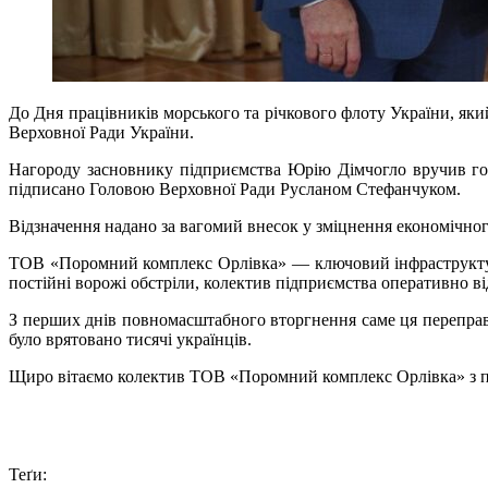
До Дня працівників морського та річкового флоту України, я
Верховної Ради України.
Нагороду засновнику підприємства Юрію Дімчогло вручив гол
підписано Головою Верховної Ради Русланом Стефанчуком.
Відзначення надано за вагомий внесок у зміцнення економічног
ТОВ «Поромний комплекс Орлівка» — ключовий інфраструктурний
постійні ворожі обстріли, колектив підприємства оперативно 
З перших днів повномасштабного вторгнення саме ця переправа
було врятовано тисячі українців.
Щиро вітаємо колектив ТОВ «Поромний комплекс Орлівка» з пр
Теґи: