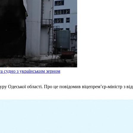
а судно з українським зерном
туру Одеської області. Про це повідомив віцепрем’єр-міністр з в