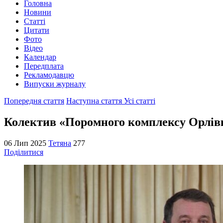
Головна
Новини
Статті
Цитати
Фото
Відео
Календар
Передплата
Рекламодавцю
Випуски журналу
Попередня стаття
Наступна стаття
Усі статті
Колектив «Поромного комплексу Орлівк
06 Лип 2025
Тетяна
277
Поділитися