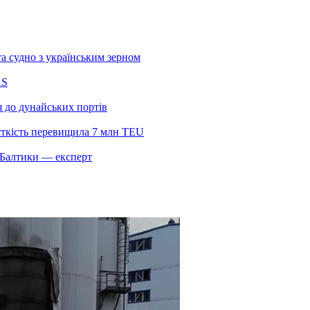
а судно з українським зерном
AS
я до дунайських портів
сткість перевищила 7 млн TEU
и Балтики — експерт