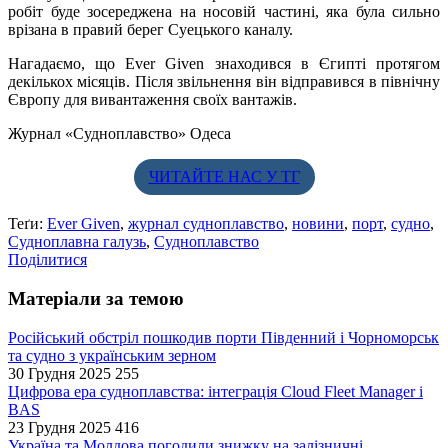
робіт буде зосереджена на носовій частині, яка була сильно
врізана в правий берег Суецького каналу.
Нагадаємо, що Ever Given знаходився в Єгипті протягом
декількох місяців. Після звільнення він відправився в північну
Європу для вивантаження своїх вантажів.
Журнал «Судноплавство» Одеса
ЧИТАЙТЕ НАС У ТГ
Теґи:
Ever Given
,
журнал судноплавство
,
новини
,
порт
,
судно
,
Судноплавна галузь
,
Судноплавство
Поділитися
Матеріали за темою
Російський обстріл пошкодив порти Південний і Чорноморськ
та судно з українським зерном
30 Грудня 2025
255
Цифрова ера судноплавства: інтеграція Cloud Fleet Manager і
BAS
23 Грудня 2025
416
Україна та Молдова погодили знижку на залізничні