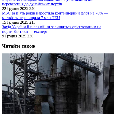
перевезення до дунайських портів
22 Грудня 2025
240
MSC за п’ять років наростила контейнерний флот на 70% —
місткість перевищила 7 млн TEU
15 Грудня 2025
211
Захід України й після війни залишиться орієнтованим на
порти Балтики — експерт
9 Грудня 2025
236
Читайте також