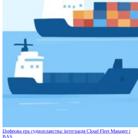
Цифрова ера судноплавства: інтеграція Cloud Fleet Manager і
BAS