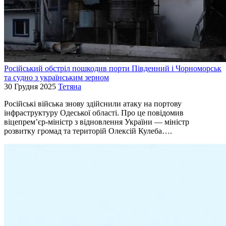
Російський обстріл пошкодив порти Південний і Чорноморськ
та судно з українським зерном
30 Грудня 2025
Тетяна
Російські війська знову здійснили атаку на портову
інфраструктуру Одеської області. Про це повідомив
віцепрем’єр-міністр з відновлення України — міністр
розвитку громад та територій Олексій Кулеба….