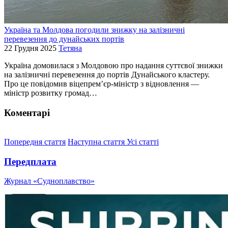
Україна та Молдова погодили знижку на залізничні
перевезення до дунайських портів
22 Грудня 2025
Тетяна
Україна домовилася з Молдовою про надання суттєвої знижки
на залізничні перевезення до портів Дунайського кластеру.
Про це повідомив віцепрем’єр-міністр з відновлення —
міністр розвитку громад…
Коментарі
Попередня стаття
Наступна стаття
Усі статті
Передплата
Журнал «Судноплавство»