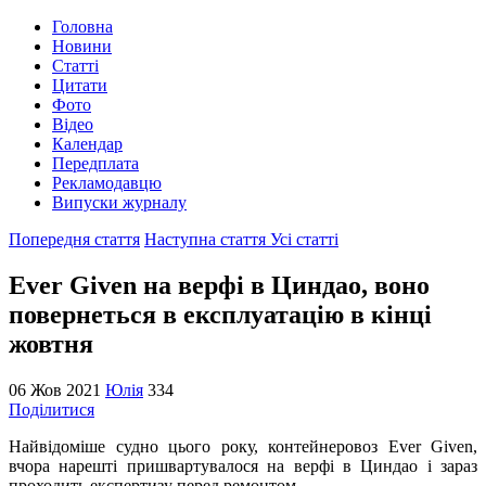
Головна
Новини
Статті
Цитати
Фото
Відео
Календар
Передплата
Рекламодавцю
Випуски журналу
Попередня стаття
Наступна стаття
Усі статті
Ever Given на верфі в Циндао, воно
повернеться в експлуатацію в кінці
жовтня
06 Жов 2021
Юлія
334
Поділитися
Найвідоміше судно цього року, контейнеровоз Ever Given,
вчора нарешті пришвартувалося на верфі в Циндао і зараз
проходить експертизу перед ремонтом.