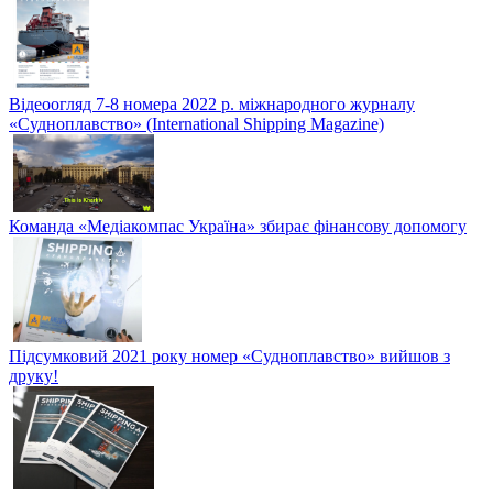
Відеоогляд 7-8 номера 2022 р. міжнародного журналу
«Судноплавство» (International Shipping Magazine)
Команда «Медіакомпас Україна» збирає фінансову допомогу
Підсумковий 2021 року номер «Судноплавство» вийшов з
друку!