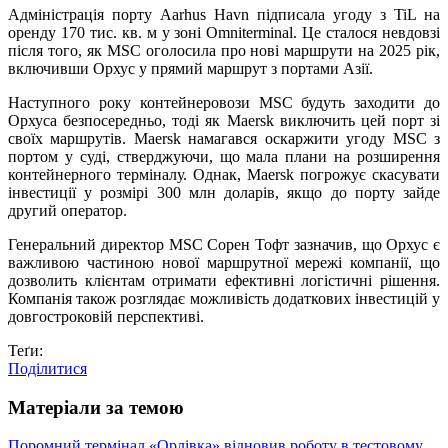
Адміністрація порту Aarhus Havn підписала угоду з TiL на
оренду 170 тис. кв. м у зоні Omniterminal. Це сталося невдовзі
після того, як MSC оголосила про нові маршрути на 2025 рік,
включивши Орхус у прямий маршрут з портами Азії.
Наступного року контейнеровози MSC будуть заходити до
Орхуса безпосередньо, тоді як Maersk виключить цей порт зі
своїх маршрутів. Maersk намагався оскаржити угоду MSC з
портом у суді, стверджуючи, що мала плани на розширення
контейнерного терміналу. Однак, Maersk погрожує скасувати
інвестиції у розмірі 300 млн доларів, якщо до порту зайде
другий оператор.
Генеральний директор MSC Сорен Тофт зазначив, що Орхус є
важливою частиною нової маршрутної мережі компанії, що
дозволить клієнтам отримати ефективні логістичні рішення.
Компанія також розглядає можливість додаткових інвестицій у
довгостроковій перспективі.
Теґи:
Поділитися
Матеріали за темою
Поромний термінал «Орлівка» відновив роботу в тестовому