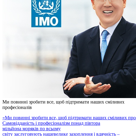
Ми повинні зробити все, щоб підтримати наших сміливих
професіоналів
«Ми повинні зробити все, щоб підтримати наших сміливих проф
Самовідданість і професіоналізм понад півтора
мільйона моряків по всьому
світу заслуговують нашевелике захоплення і вдячність –