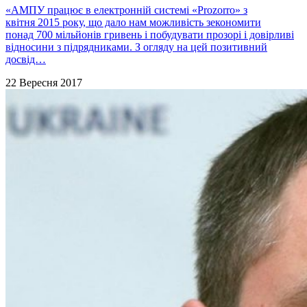
«АМПУ працює в електронній системі «Prozorro» з
квітня 2015 року, що дало нам можливість зекономити
понад 700 мільйонів гривень і побудувати прозорі і довірливі
відносини з підрядниками. З огляду на цей позитивний
досвід…
22 Вересня 2017