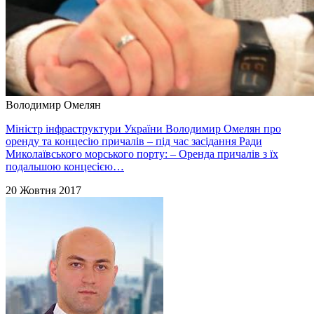
Володимир Омелян
Міністр інфраструктури України Володимир Омелян про
оренду та концесію причалів – під час засідання Ради
Миколаївського морського порту: – Оренда причалів з їх
подальшою концесією…
20 Жовтня 2017