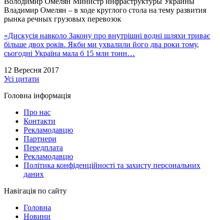
Володимир Омелян
Министр инфраструктуры Украины
Владимир Омелян – в ходе круглого стола на тему развития
рынка речных грузовых перевозок
«Дискусія навколо Закону про внутрішні водні шляхи триває
більше двох років. Якби ми ухвалили його два роки тому,
сьогодні Україна мала б 15 млн тонн…
12 Вересня 2017
Усі цитати
Головна інформація
Про нас
Контакти
Рекламодавцю
Партнери
Передплата
Рекламодавцю
Політика конфіденційності та захисту персональних
даних
Навігація по сайту
Головна
Новини