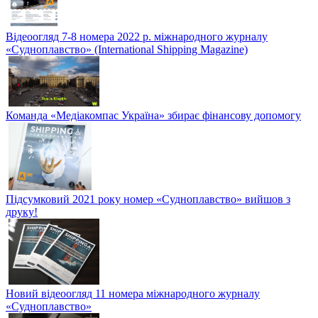
Відеоогляд 7-8 номера 2022 р. міжнародного журналу
«Судноплавство» (International Shipping Magazine)
Команда «Медіакомпас Україна» збирає фінансову допомогу
Підсумковий 2021 року номер «Судноплавство» вийшов з
друку!
Новий відеоогляд 11 номера міжнародного журналу
«Судноплавство»