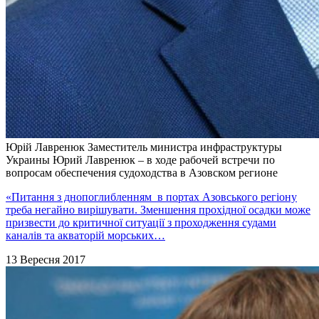
Юрій Лавренюк
Заместитель министра инфраструктуры
Украины Юрий Лавренюк – в ходе рабочей встречи по
вопросам обеспечения судоходства в Азовском регионе
«Питання з днопоглибленням в портах Азовського регіону
треба негайно вирішувати. Зменшення прохідної осадки може
призвести до критичної ситуації з проходження судами
каналів та акваторій морських…
13 Вересня 2017