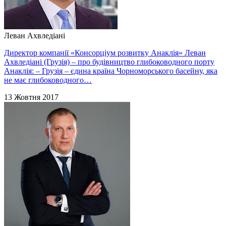
Леван Ахвледіані
Директор компанії «Консорціум розвитку Анаклія» Леван
Ахвледіані (Грузія) – про будівництво глибоководного порту
Анаклія: – Грузія – єдина країна Чорноморського басейну, яка
не має глибоководного…
13 Жовтня 2017