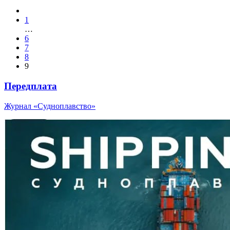
1
…
6
7
8
9
Передплата
Журнал «Судноплавство»