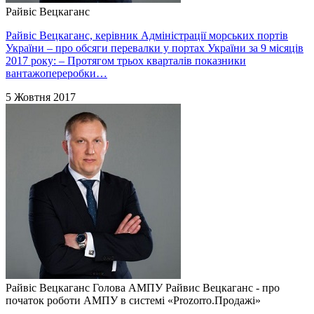
Райвіс Вецкаганc
Райвіс Вецкаганс, керівник Адміністрації морських портів
України – про обсяги перевалки у портах України за 9 місяців
2017 року: – Протягом трьох кварталів показники
вантажопереробки…
5 Жовтня 2017
Райвіс Вецкаганс
Голова АМПУ Райвис Вецкаганс - про
початок роботи АМПУ в системі «Prozorro.Продажі»